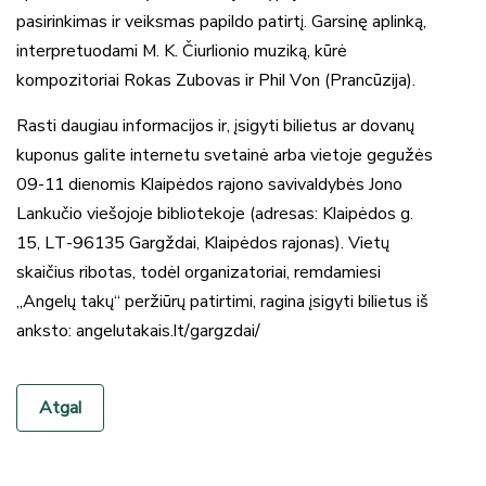
pasirinkimas ir veiksmas papildo patirtį. Garsinę aplinką,
interpretuodami M. K. Čiurlionio muziką, kūrė
kompozitoriai Rokas Zubovas ir Phil Von (Prancūzija).
Rasti daugiau informacijos ir, įsigyti bilietus ar dovanų
kuponus galite internetu svetainė arba vietoje gegužės
09-11 dienomis Klaipėdos rajono savivaldybės Jono
Lankučio viešojoje bibliotekoje (adresas: Klaipėdos g.
15, LT-96135 Gargždai, Klaipėdos rajonas). Vietų
skaičius ribotas, todėl organizatoriai, remdamiesi
„Angelų takų“ peržiūrų patirtimi, ragina įsigyti bilietus iš
anksto: angelutakais.lt/gargzdai/
Atgal