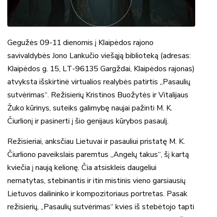
Gegužės 09-11 dienomis į Klaipėdos rajono
savivaldybės Jono Lankučio viešąją biblioteką (adresas:
Klaipėdos g. 15, LT-96135 Gargždai, Klaipėdos rajonas)
atvyksta išskirtinė virtualios realybės patirtis „Pasaulių
sutvėrimas“. Režisierių Kristinos Buožytės ir Vitalijaus
Žuko kūrinys, suteiks galimybę naujai pažinti M. K.
Čiurlionį ir pasinerti į šio genijaus kūrybos pasaulį.
Režisieriai, anksčiau Lietuvai ir pasauliui pristatę M. K.
Čiurliono paveikslais paremtus „Angelų takus“, šį kartą
kviečia į naują kelionę. Čia atsiskleis daugeliui
nematytas, stebinantis ir itin mistinis vieno garsiausių
Lietuvos dailininko ir kompozitoriaus portretas. Pasak
režisierių, „Pasaulių sutvėrimas“ kvies iš stebėtojo tapti