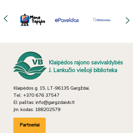
Klaipėdos rajono savivaldybės
J. Lankučio viešoji biblioteka
Klaipėdos g. 15, LT-96135 Gargždai,
Tel.: +370 676 37547
El. paštas: info@gargzdaivb.lt
Įm. kodas: 188202579
Partneriai