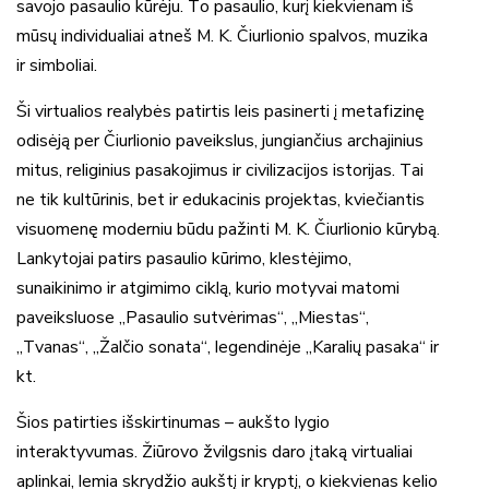
savojo pasaulio kūrėju. To pasaulio, kurį kiekvienam iš
mūsų individualiai atneš M. K. Čiurlionio spalvos, muzika
ir simboliai.
Ši virtualios realybės patirtis leis pasinerti į metafizinę
odisėją per Čiurlionio paveikslus, jungiančius archajinius
mitus, religinius pasakojimus ir civilizacijos istorijas. Tai
ne tik kultūrinis, bet ir edukacinis projektas, kviečiantis
visuomenę moderniu būdu pažinti M. K. Čiurlionio kūrybą.
Lankytojai patirs pasaulio kūrimo, klestėjimo,
sunaikinimo ir atgimimo ciklą, kurio motyvai matomi
paveiksluose „Pasaulio sutvėrimas“, „Miestas“,
„Tvanas“, „Žalčio sonata“, legendinėje „Karalių pasaka“ ir
kt.
Šios patirties išskirtinumas – aukšto lygio
interaktyvumas. Žiūrovo žvilgsnis daro įtaką virtualiai
aplinkai, lemia skrydžio aukštį ir kryptį, o kiekvienas kelio