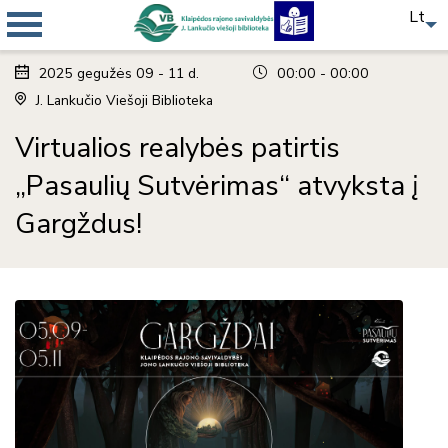
Lt
2025
gegužės
09 - 11 d.
00:00 - 00:00
J. Lankučio Viešoji Biblioteka
Virtualios realybės patirtis
„Pasaulių Sutvėrimas“ atvyksta į
Gargždus!