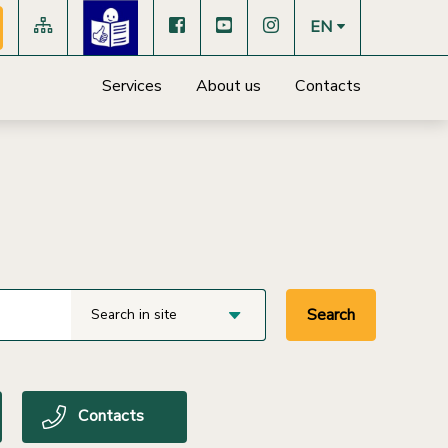
EN
Services
About us
Contacts
Search
Search in site
Contacts