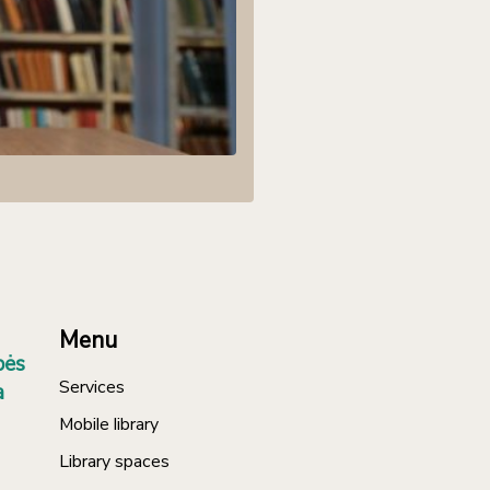
Menu
bės
Services
a
Mobile library
Library spaces