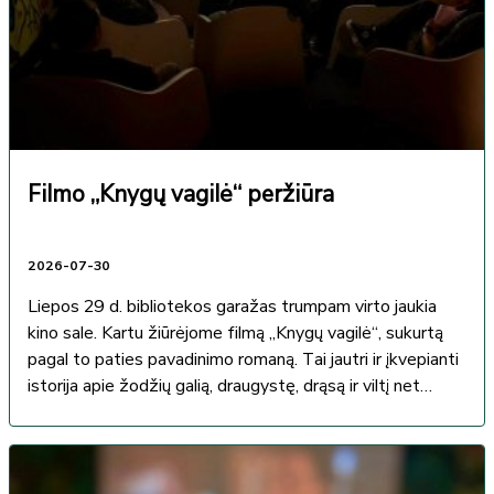
Filmo „Knygų vagilė“ peržiūra
2026-07-30
Liepos 29 d. bibliotekos garažas trumpam virto jaukia
kino sale. Kartu žiūrėjome filmą „Knygų vagilė“, sukurtą
pagal to paties pavadinimo romaną. Tai jautri ir įkvepianti
istorija apie žodžių galią, draugystę, drąsą ir viltį net
tamsiausiais...