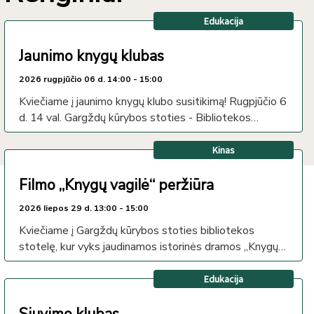
Edukacija
Jaunimo knygų klubas
2026
rugpjūčio
06 d.
14:00 - 15:00
Kviečiame į jaunimo knygų klubo susitikimą! Rugpjūčio 6
d. 14 val. Gargždų kūrybos stoties - Bibliotekos
stotelėje vyks jaunimo knygų klubo susitikimas. Čia
knygos tampa pokalbių pradžia, o skaitytojai –
Kinas
bendraminčiais. Nesvarbu, ar skaitai kasdien, ar tik
ieškai įdomios istorijos – prisijunk! Ateik susipažinti,
Filmo „Knygų vagilė“ peržiūra
pasikalbėti ir kartu kurti naują skaitymo bendruomenę!
2026
liepos
29 d.
13:00 - 15:00
Kviečiame į Gargždų kūrybos stoties bibliotekos
stotelę, kur vyks jaudinamos istorinės dramos „Knygų
vagilė“ peržiūra. Filmas sukurtas pagal australų rašytojo
Markuso Zusako to paties pavadinimo romaną. Tai
Edukacija
jautri istorija apie mergaitę Lizelę, kuri Antrojo
pasaulinio karo metais atranda knygų ir žodžių galią.