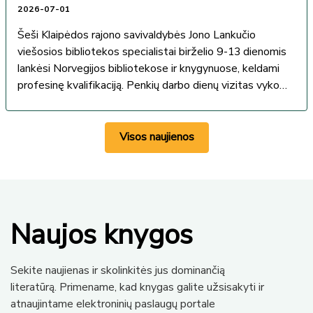
2026-07-01
Šeši Klaipėdos rajono savivaldybės Jono Lankučio
viešosios bibliotekos specialistai birželio 9-13 dienomis
lankėsi Norvegijos bibliotekose ir knygynuose, keldami
profesinę kvalifikaciją. Penkių darbo dienų vizitas vyko
pagal Šiaurės ministrų...
Visos naujienos
Naujos knygos
Sekite naujienas ir skolinkitės jus dominančią
literatūrą. Primename, kad knygas galite užsisakyti ir
atnaujintame elektroninių paslaugų portale