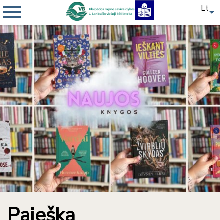
Lt
Paieška