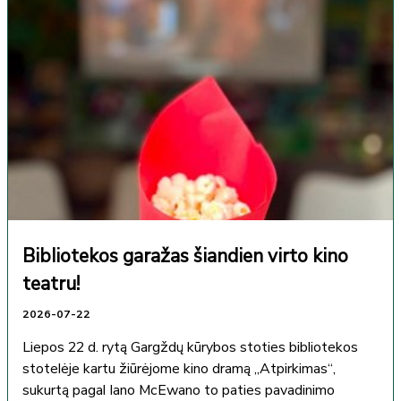
Bibliotekos garažas šiandien virto kino
teatru!
2026-07-22
Liepos 22 d. rytą Gargždų kūrybos stoties bibliotekos
stotelėje kartu žiūrėjome kino dramą „Atpirkimas“,
sukurtą pagal Iano McEwano to paties pavadinimo