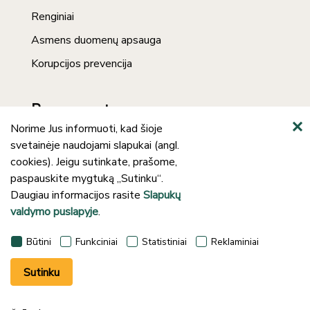
Renginiai
Asmens duomenų apsauga
Korupcijos prevencija
Prenumerata
Norime Jus informuoti, kad šioje
svetainėje naudojami slapukai (angl.
cookies). Jeigu sutinkate, prašome,
paspauskite mygtuką „Sutinku“.
Daugiau informacijos rasite
Slapukų
valdymo puslapyje
.
©2024 Klaipėdos rajono savivaldybės J.
Būtini
Funkciniai
Statistiniai
Reklaminiai
Lankučio viešoji biblioteka
Sutinku