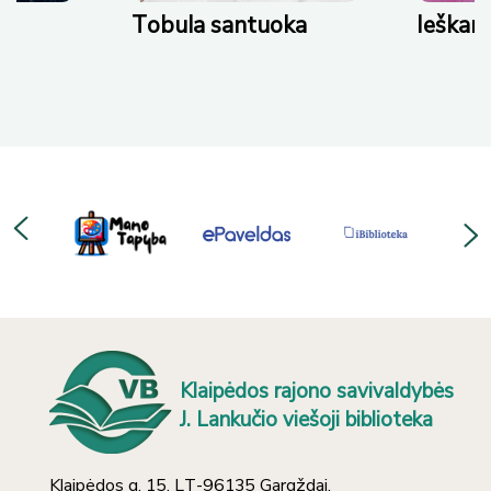
la santuoka
Ieškant vilties
Klaipėdos rajono savivaldybės
J. Lankučio viešoji biblioteka
Klaipėdos g. 15, LT-96135 Gargždai,