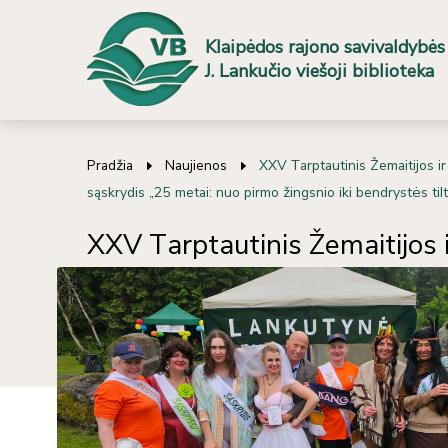
Klaipėdos rajono savivaldybės
J. Lankučio viešoji biblioteka
Pradžia
Naujienos
XXV Tarptautinis Žemaitijos ir
sąskrydis „25 metai: nuo pirmo žingsnio iki bendrystės til
XXV Tarptautinis Žemaitijos 
Lietuvos bibliotekininkų sąsk
nuo pirmo žingsnio iki bendry
Kūrybiška, linksma ir prasminga diena Mosėdyje!