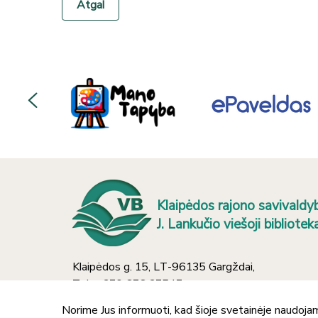
Atgal
Klaipėdos rajono savivaldy
J. Lankučio viešoji bibliotek
Klaipėdos g. 15, LT-96135 Gargždai,
Tel.: +370 676 37547
El. paštas: info@gargzdaivb.lt
Norime Jus informuoti, kad šioje svetainėje naudojam