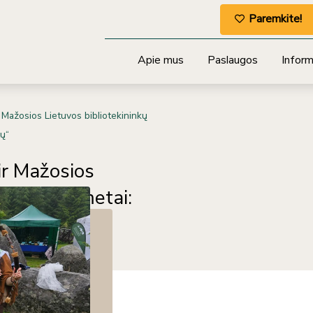
Paremkite!
Apie mus
Paslaugos
Informa
 Mažosios Lietuvos bibliotekininkų
tų“
ir Mažosios
rydis „25 metai:
stės tiltų“