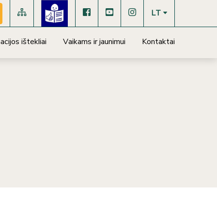
LT
cijos ištekliai
Vaikams ir jaunimui
Kontaktai