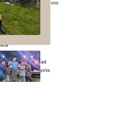
tijos ir Mažosios Lietuvos
io iki bendrystės tiltų“.
imais ir bendrystės
ada“.
o savivaldybės R.
os dienos primena, kad
 idėjomis bei bendryste.