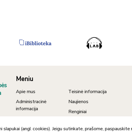
Meniu
bės
Apie mus
Teisinė informacija
a
Administracinė
Naujienos
informacija
Renginiai
Nuorodos
Asmens duomenų
i slapukai (angl. cookies). Jeigu sutinkate, prašome, paspauskit
Kontaktai
apsauga