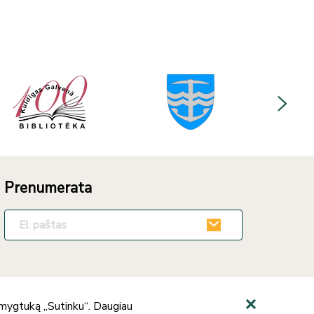
Prenumerata
e mygtuką „Sutinku“. Daugiau