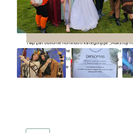
Birželio 11 d. dalyvavome XXV Tarptautiniame Žemai
bibliotekininkų sąskrydyje „25 metai: nuo pirmo žingsn
Džiaugiamės ne tik puikia atmosfera, naujais susitik
akimirkomis, bet ir pasiekimais:
Komandų prisistatymuose pelnėme III vietą.
Taip pat buvome nominuoti kategorijoje „Aukštoji m
Nuoširdžiai dėkojame organizatoriams
Skuodo rajon
Granausko viešoji biblioteka
už šiltą priėmimą. Toki
bibliotekos vienija ne tik knygomis, bet ir žmonėmis,