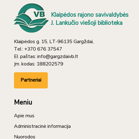
Klaipėdos rajono savivaldybės
J. Lankučio viešoji biblioteka
Klaipėdos g. 15, LT-96135 Gargždai,
Tel.: +370 676 37547
El. paštas: info@gargzdaivb.lt
Įm. kodas: 188202579
Partneriai
Meniu
Apie mus
Administracinė informacija
Nuorodos