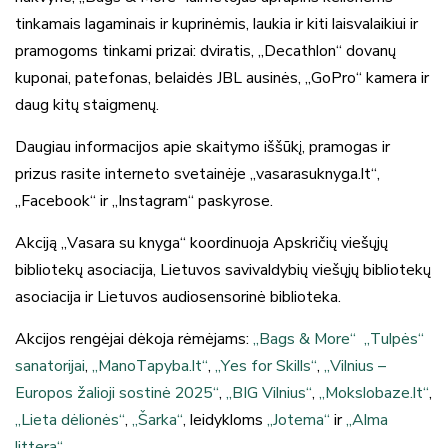
tinkamais lagaminais ir kuprinėmis, laukia ir kiti laisvalaikiui ir
pramogoms tinkami prizai: dviratis, „Decathlon“ dovanų
kuponai, patefonas, belaidės JBL ausinės, „GoPro“ kamera ir
daug kitų staigmenų.
Daugiau informacijos apie skaitymo iššūkį, pramogas ir
prizus rasite interneto svetainėje „vasarasuknyga.lt“,
„Facebook“ ir „Instagram“ paskyrose.
Akciją „Vasara su knyga“ koordinuoja Apskričių viešųjų
bibliotekų asociacija, Lietuvos savivaldybių viešųjų bibliotekų
asociacija ir Lietuvos audiosensorinė biblioteka.
Akcijos rengėjai dėkoja rėmėjams:
„Bags & More“
„Tulpės“
sanatorijai
,
„ManoTapyba.lt“
,
„Yes for Skills“
,
„Vilnius –
Europos žalioji sostinė 2025“
,
„BIG Vilnius“
,
„Mokslobaze.lt“
,
„Lieta dėlionės“
,
„Šarka“
, leidykloms
„Jotema“
ir
„Alma
littera“
.