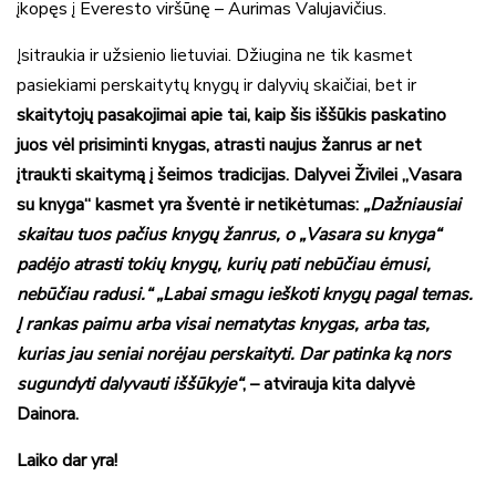
įkopęs į Everesto viršūnę – Aurimas Valujavičius.
Įsitraukia ir užsienio lietuviai. Džiugina ne tik kasmet
pasiekiami perskaitytų knygų ir dalyvių skaičiai, bet ir
skaitytojų pasakojimai apie tai, kaip šis iššūkis paskatino
juos vėl prisiminti knygas, atrasti naujus žanrus ar net
įtraukti skaitymą į šeimos tradicijas. Dalyvei Živilei „Vasara
su knyga“ kasmet yra šventė ir netikėtumas:
„Dažniausiai
skaitau tuos pačius knygų žanrus, o „Vasara su knyga“
padėjo atrasti tokių knygų, kurių pati nebūčiau ėmusi,
nebūčiau radusi.“ „Labai smagu ieškoti knygų pagal temas.
Į rankas paimu arba visai nematytas knygas, arba tas,
kurias jau seniai norėjau perskaityti. Dar patinka ką nors
sugundyti dalyvauti iššūkyje“
, – atvirauja kita dalyvė
Dainora.
Laiko dar yra!