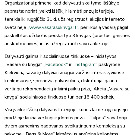
Organizatoriai primena, kad dalyvauti skaitymo iššūkyje
paprasta: norint įveikti iššūkį ir laimėti prizų loterijoje,
tereikia iki rugpjūčio 31 d. užsiregistruoti akcijos interneto
svetainėje „
www.vasarasuknyga.lt
“, per likusią vasarą pagal
paskelbtas užduotis perskaityti 3 knygas (įprastas, garsines
ar skaitmenines) ir jas užregistruoti savo anketoje.
Dalyvauti galima ir socialiniuose tinkluose – iniciatyvos
„Vasara su knyga“
„Facebook“
ir
„Instagram“
paskyrose.
Kiekvieną savaitę dalyviai smagiai varžosi interaktyviuose
konkursuose, sprendžia galvosūkius, diskutuoja, gauna
vertingų rekomendacijų ir laimi puikių prizų. Akcija „Vasara su
knyga“ socialiniuose tinkluose turi per 16 400 sekėjų.
Visi įveikę iššūkį dalyvaus loterijoje, kurios laimėtojų rugsėjo
pradžioje laukia vertingi ir įdomūs prizai: „Tulpės“ sanatorija
dviem asmenims padovanos sveikatingumo kompleksą su
nakvyne, „Bags & More“ laimėtojus aprūpins kelionėms