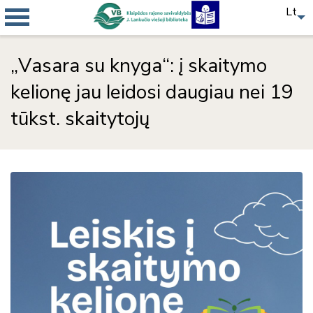
Lt
„Vasara su knyga“: į skaitymo
kelionę jau leidosi daugiau nei 19
tūkst. skaitytojų