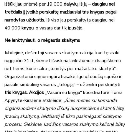
iššūkį jau priėmė per 19 000
dalyvių,
iš jų
– daugiau nei
trečdalis jį įveikė perskaitę mažiausiai tris knygas pagal
nurodytas užduotis.
Iš viso jau perskaityta daugiau nei
40 000
knygų
, o vasara dar tik įpusėjo.
Ne lenktyniauti, o mėgautis skaitymu
Jubiliejinė, dešimtoji vasaros skaitymo akcija, kuri tęsis iki
rugpjūčio 31 d., šiemet išsiskiria lankstumu ir draugiškumu
net tiems, kurie sako „turintys per mažai laiko skaityti“.
Organizatoriai sąmoningai atsisakė ilgo užduočių sąrašo ir
pasiūlė simbolinę vasaros „trilogiją“ – užtenka perskaityti
tris knygas. Akcijos
„Vasara su knyga“ koordinatorė Toma
Apynytė-Kirslienė atskleidė:
„Šiais metais su komanda
organizuodami skaitymo iššūkį nusprendėme skatinti lėtą,
įtraukų skaitymą, leidžiantį iš tikro pasimėgauti skaitymo
procesu. Siekėme, kad šios vasaros skaitymo kelionė būtų