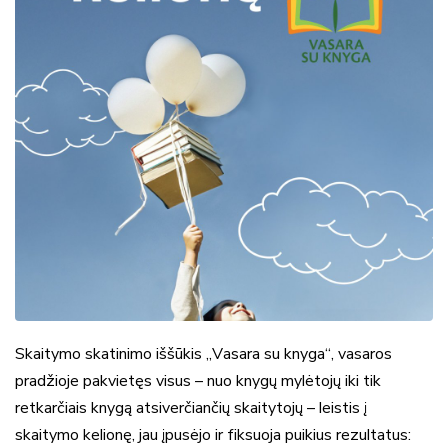
Skaitymo skatinimo iššūkis „Vasara su knyga“, vasaros
pradžioje pakvietęs visus – nuo knygų mylėtojų iki tik
retkarčiais knygą atsiverčiančių skaitytojų – leistis į
skaitymo kelionę, jau įpusėjo ir fiksuoja puikius rezultatus: