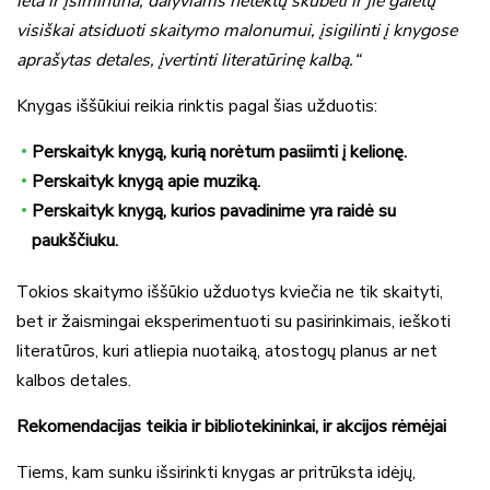
lėta ir įsimintina, dalyviams netektų skubėti ir jie galėtų
visiškai atsiduoti skaitymo malonumui, įsigilinti į knygose
aprašytas detales, įvertinti literatūrinę kalbą.“
Knygas iššūkiui reikia rinktis pagal šias užduotis:
Perskaityk knygą, kurią norėtum pasiimti į kelionę.
Perskaityk knygą apie muziką.
Perskaityk knygą, kurios pavadinime yra raidė su
paukščiuku.
Tokios skaitymo iššūkio užduotys kviečia ne tik skaityti,
bet ir žaismingai eksperimentuoti su pasirinkimais, ieškoti
literatūros, kuri atliepia nuotaiką, atostogų planus ar net
kalbos detales.
Rekomendacijas teikia ir bibliotekininkai, ir akcijos rėmėjai
Tiems, kam sunku išsirinkti knygas ar pritrūksta idėjų,