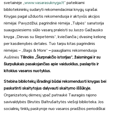
svetainėje „
www.vasarasuknyga.lt
“ pateikiami
bibliotekininkų sudaryti rekomendaciniai knygų sąrašai.
Knygas pagal užduotis rekomenduoja ir aktyvūs akcijos
rėmėjai. Pavyzdžiui, pagrindinė rėmėja „Tulpės“ sanatorija
suaugusiesiems siūlo vasarą praleisti su Juozo Gaižausko
knyga „Dievas su šlepetėmis“, kviečiančia į dvasinę kelionę
per kasdienybės detales. Tuo tarpu kitas pagrindinis
rėmėjas – „Bags & More“
–
paaugliams rekomenduoja
Aušrinės
Tilindės „Šiurpnakčio istorijas“, žaismingai ir su
šiurpuliukais pasakojančias apie vaiduoklius, paslaptis ir
kitokius vasaros nuotykius.
Stebina bibliotekų išradingi būdai rekomenduoti knygas bei
paskatinti skaitytojus dalyvauti skaitymo iššūkyje.
Organizatorių dėmesį ypač patraukė Tauragės rajono
savivaldybės Birutės Baltrušaitytės viešoji biblioteka. Jos
socialinių tinklų paskyroje nuo vasaros pradžios periodiškai