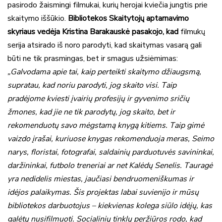
pasirodo žaismingi filmukai, kurių herojai kviečia jungtis prie
skaitymo iššūkio.
Bibliotekos Skaitytojų aptarnavimo
skyriaus vedėja Kristina Barakauskė pasakojo, kad
filmukų
serija atsirado iš noro parodyti, kad skaitymas vasarą gali
būti ne tik prasmingas, bet ir smagus užsiėmimas:
„Galvodama apie tai, kaip perteikti skaitymo džiaugsmą,
supratau, kad noriu parodyti, jog skaito visi. Taip
pradėjome kviesti įvairių profesijų ir gyvenimo sričių
žmones, kad jie ne tik parodytų, jog skaito, bet ir
rekomenduotų savo mėgstamą knygą kitiems. Taip gimė
vaizdo įrašai, kuriuose knygas rekomenduoja meras, Seimo
narys, floristai, fotografai, saldainių parduotuvės savininkai,
daržininkai, futbolo treneriai ar net Kalėdų Senelis. Tauragė
yra nedidelis miestas, jaučiasi bendruomeniškumas ir
idėjos palaikymas. Šis projektas labai suvienijo ir mūsų
bibliotekos darbuotojus – kiekvienas kolega siūlo idėjų, kas
galėtų nusifilmuoti. Socialinių tinklų peržiūros rodo, kad