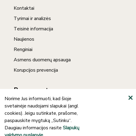
Kontaktai
Tyrimai ir analizės
Teisinė informacija
Naujienos
Renginiai
Asmens duomenų apsauga
Korupcijos prevencija
Prenumerata
Norime Jus informuoti, kad šioje
svetainėje naudojami slapukai (angl.
cookies). Jeigu sutinkate, prašome,
paspauskite mygtuką „Sutinku“.
Daugiau informacijos rasite
Slapukų
valdymo puslapyje
.