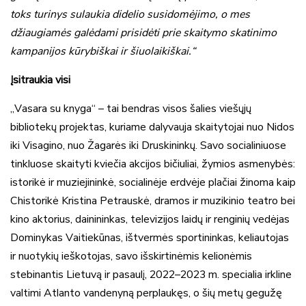
toks turinys sulaukia didelio susidomėjimo, o mes
džiaugiamės galėdami prisidėti prie skaitymo skatinimo
kampanijos kūrybiškai ir šiuolaikiškai.“
Įsitraukia visi
„Vasara su knyga“ – tai bendras visos šalies viešųjų
bibliotekų projektas, kuriame dalyvauja skaitytojai nuo Nidos
iki Visagino, nuo Žagarės iki Druskininkų. Savo socialiniuose
tinkluose skaityti kviečia akcijos bičiuliai, žymios asmenybės:
istorikė ir muziejininkė, socialinėje erdvėje plačiai žinoma kaip
Chistorikė Kristina Petrauskė, dramos ir muzikinio teatro bei
kino aktorius, dainininkas, televizijos laidų ir renginių vedėjas
Dominykas Vaitiekūnas, ištvermės sportininkas, keliautojas
ir nuotykių ieškotojas, savo išskirtinėmis kelionėmis
stebinantis Lietuvą ir pasaulį, 2022–2023 m. specialia irkline
valtimi Atlanto vandenyną perplaukęs, o šių metų gegužę