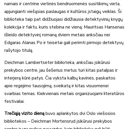
namais ir centrine vietinės bendruomenės susitikimų vieta,
apjungianti viešąsias paslaugas ir kultūros įstaigų veiklas. Ši
biblioteka taip pat didžiuojasi didžiausia detektyvinių knygų
kolekcija ir faktu, kuris stebina ne vieną: Mauritsas Hansenas
išleido detektyvinį romaną dviem metais anksčiau nei
Edgaras Alanas Po ir teisėtai gali perimti pirmojo detektyvų
rašytojo titulą.
Deichman Lambertseter biblioteka, anksčiau įsikūrusi
prekybos centre, jau šešerius metus turi kitas patalpas ir
interjerą kūrė patys. Čia vyksta kalbų kavinės, paskaitos
apie regėjimo tausojimą, sveikatą ir kitas visuomenei
svarbias temas. Kiekvienais metais organizuojami literatūros
festivaliai.
Trečiąją vizito dieną
buvo aplankytos dvi Oslo viešosios
bibliotekos – Deichman Mortensrud įsikūrusi prekybos