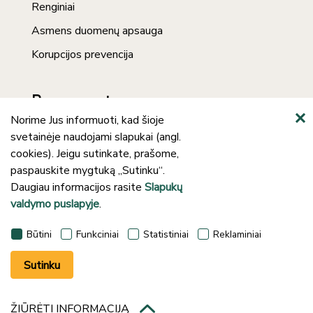
Renginiai
Asmens duomenų apsauga
Korupcijos prevencija
Prenumerata
Norime Jus informuoti, kad šioje
svetainėje naudojami slapukai (angl.
cookies). Jeigu sutinkate, prašome,
paspauskite mygtuką „Sutinku“.
Daugiau informacijos rasite
Slapukų
valdymo puslapyje
.
©2024 Klaipėdos rajono savivaldybės J.
Būtini
Funkciniai
Statistiniai
Reklaminiai
Lankučio viešoji biblioteka
Sutinku
ŽIŪRĖTI INFORMACIJĄ
Sprendimas:
UAB „Fresh Media“