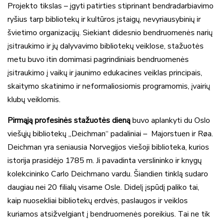
Projekto tikslas – įgyti patirties stiprinant bendradarbiavimo
ryšius tarp bibliotekų ir kultūros įstaigų, nevyriausybinių ir
švietimo organizacijų. Siekiant didesnio bendruomenės narių
įsitraukimo ir jų dalyvavimo bibliotekų veiklose, stažuotės
metu buvo itin domimasi pagrindiniais bendruomenės
įsitraukimo į vaikų ir jaunimo edukacines veiklas principais,
skaitymo skatinimo ir neformaliosiomis programomis, įvairių
klubų veiklomis.
Pirmąją profesinės stažuotės dieną
buvo aplankyti du Oslo
viešųjų bibliotekų „Deichman“ padaliniai – Majorstuen ir Røa.
Deichman yra seniausia Norvegijos viešoji biblioteka, kurios
istorija prasidėjo 1785 m. Ji pavadinta verslininko ir knygų
kolekcininko Carlo Deichmano vardu. Šiandien tinklą sudaro
daugiau nei 20 filialų visame Osle. Didelį įspūdį paliko tai,
kaip nuosekliai bibliotekų erdvės, paslaugos ir veiklos
kuriamos atsižvelgiant į bendruomenės poreikius. Tai ne tik