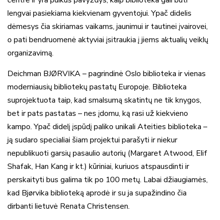
centre ir yra puikus pavyzdys, kaip biblioteka gali būti
lengvai pasiekiama kiekvienam gyventojui. Ypač didelis
dėmesys čia skiriamas vaikams, jaunimui ir tautinei įvairovei,
o pati bendruomenė aktyviai įsitraukia į jiems aktualių veiklų
organizavimą.
Deichman BJØRVIKA – pagrindinė Oslo biblioteka ir vienas
moderniausių bibliotekų pastatų Europoje. Biblioteka
suprojektuota taip, kad smalsumą skatintų ne tik knygos,
bet ir pats pastatas – nes įdomu, ką rasi už kiekvieno
kampo. Ypač didelį įspūdį paliko unikali Ateities biblioteka –
ją sudaro specialiai šiam projektui parašyti ir niekur
nepublikuoti garsių pasaulio autorių (Margaret Atwood, Elif
Shafak, Han Kang ir kt.) kūriniai, kuriuos atspausdinti ir
perskaityti bus galima tik po 100 metų. Labai džiaugiamės,
kad Bjørvika biblioteką aprodė ir su ja supažindino čia
dirbanti lietuvė Renata Christensen.