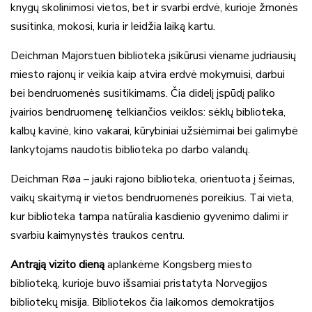
knygų skolinimosi vietos, bet ir svarbi erdvė, kurioje žmonės
susitinka, mokosi, kuria ir leidžia laiką kartu.
Deichman Majorstuen biblioteka įsikūrusi viename judriausių
miesto rajonų ir veikia kaip atvira erdvė mokymuisi, darbui
bei bendruomenės susitikimams. Čia didelį įspūdį paliko
įvairios bendruomenę telkiančios veiklos: sėklų biblioteka,
kalbų kavinė, kino vakarai, kūrybiniai užsiėmimai bei galimybė
lankytojams naudotis biblioteka po darbo valandų.
Deichman Røa – jauki rajono biblioteka, orientuota į šeimas,
vaikų skaitymą ir vietos bendruomenės poreikius. Tai vieta,
kur biblioteka tampa natūralia kasdienio gyvenimo dalimi ir
svarbiu kaimynystės traukos centru.
Antrąją vizito dieną
aplankėme Kongsberg miesto
biblioteką, kurioje buvo išsamiai pristatyta Norvegijos
bibliotekų misija. Bibliotekos čia laikomos demokratijos