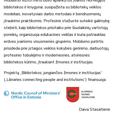
Mobilumo vizito metu buvo aplankytos įvairios Norvegijos
bibliotekos ir knygynai, susipažinta su bibliotekų veiklos
modeliais, inovatyviais darbo metodais ir bendruomenių
įtraukimo praktikomis. Profesinė stažuotė suteikė galimybę
stebėti, kaip bibliotekos prisitaiko prie šiuolaikinių vartotojų
poreikių, organizuoja edukacines veiklas ir kuria patrauklias
erdves įvairioms visuomenės grupėms. Mobilumo patirtis
prisideda prie įstaigos veiklos kokybės gerinimo, darbuotojų
profesinio tobulėjimo ir modernesnės, atviresnės
bibliotekos kūrimo, įtraukiant žmones ir institucijas.
Projektą „Bibliotekos, jungiančios žmones ir institucijas“
(„Libraries connecting people and institutions“) finansuoja:
Daiva Stasaitienė