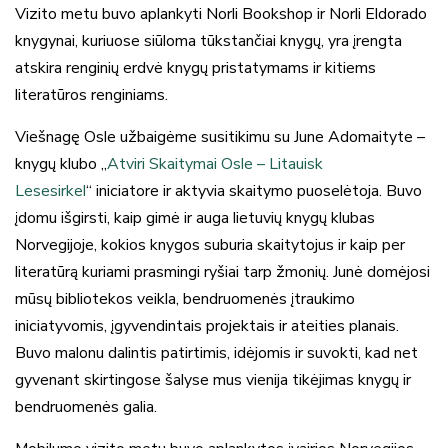
Vizito metu buvo aplankyti Norli Bookshop ir Norli Eldorado
knygynai, kuriuose siūloma tūkstančiai knygų, yra įrengta
atskira renginių erdvė knygų pristatymams ir kitiems
literatūros renginiams.
Viešnagę Osle užbaigėme susitikimu su June Adomaityte –
knygų klubo „
Atviri Skaitymai Osle – Litauisk
Lesesirkel
“ iniciatore ir aktyvia skaitymo puoselėtoja. Buvo
įdomu išgirsti, kaip gimė ir auga lietuvių knygų klubas
Norvegijoje, kokios knygos suburia skaitytojus ir kaip per
literatūrą kuriami prasmingi ryšiai tarp žmonių. Junė domėjosi
mūsų bibliotekos veikla, bendruomenės įtraukimo
iniciatyvomis, įgyvendintais projektais ir ateities planais.
Buvo malonu dalintis patirtimis, idėjomis ir suvokti, kad net
gyvenant skirtingose šalyse mus vienija tikėjimas knygų ir
bendruomenės galia.