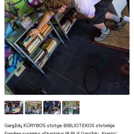
Gargždų KŪRYBOS stotyje BIBLIOTEKOS stotelėje
šiandien susirinko aštuntokai (8 B) iš Gargždų „Kranto“