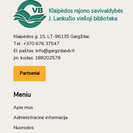
Klaipėdos rajono savivaldybės
J. Lankučio viešoji biblioteka
Klaipėdos g. 15, LT-96135 Gargždai,
Tel.: +370 676 37547
El. paštas: info@gargzdaivb.lt
Įm. kodas: 188202579
Partneriai
Meniu
Apie mus
Administracinė informacija
Nuorodos