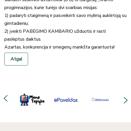
progimnazijos, kurie turėjo dvi svarbias misijas:
1) padaryti staigmeną ir pasveikinti savo mylimą auklėtoją su
gimtadieniu;
2) įveikti PABĖGIMO KAMBARIO užduotis ir rasti
paslėptus daiktus.
Azartas, konkurencija ir smegenų mankšta garantuota!
Atgal