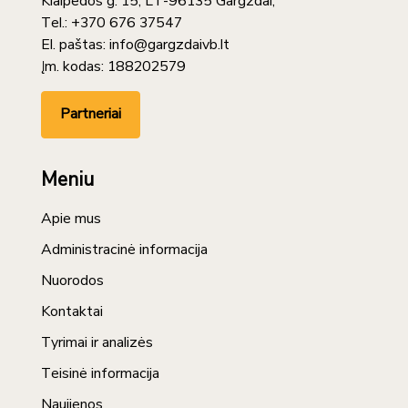
Klaipėdos g. 15, LT-96135 Gargždai,
Tel.: +370 676 37547
El. paštas: info@gargzdaivb.lt
Įm. kodas: 188202579
Partneriai
Meniu
Apie mus
Administracinė informacija
Nuorodos
Kontaktai
Tyrimai ir analizės
Teisinė informacija
Naujienos