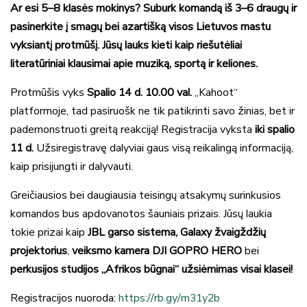
Ar esi 5–8 klasės mokinys? Suburk komandą iš 3–6 draugų ir
pasinerkite į smagų bei azartišką visos Lietuvos mastu
vyksiantį protmūšį. Jūsų lauks kieti kaip riešutėliai
literatūriniai klausimai apie muziką, sportą ir keliones.
Protmūšis vyks
Spalio 14 d. 10.00
val.
„Kahoot“
platformoje, tad pasiruošk ne tik patikrinti savo žinias, bet ir
pademonstruoti greitą reakciją! Registracija vyksta
iki
spalio
11 d.
Užsiregistravę dalyviai gaus visą reikalingą informaciją,
kaip prisijungti ir dalyvauti.
Greičiausios bei daugiausia teisingų atsakymų surinkusios
komandos bus apdovanotos šauniais prizais. Jūsų laukia
tokie prizai kaip
JBL garso sistema, Galaxy žvaigždžių
projektorius
,
veiksmo kamera DJI GOPRO HERO
bei
perkusijos studijos „Afrikos būgnai“
užsiėmimas visai klasei!
Registracijos nuoroda:
https://rb.gy/m31y2b