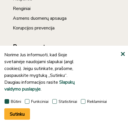
Renginiai
Asmens duomenų apsauga
Korupcijos prevencija
Prenumerata
Norime Jus informuoti, kad šioje
svetainėje naudojami slapukai (angl.
cookies). Jeigu sutinkate, prašome,
paspauskite mygtuką „Sutinku“.
Daugiau informacijos rasite
Slapukų
valdymo puslapyje
.
©2024 Klaipėdos rajono savivaldybės J.
Būtini
Funkciniai
Statistiniai
Reklaminiai
Lankučio viešoji biblioteka
Sutinku