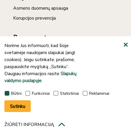
Asmens duomenų apsauga
Korupcijos prevencija
Prenumerata
Norime Jus informuoti, kad šioje
svetainėje naudojami slapukai (angl.
cookies). Jeigu sutinkate, prašome,
paspauskite mygtuką „Sutinku“.
Daugiau informacijos rasite
Slapukų
valdymo puslapyje
.
©2024 Klaipėdos rajono savivaldybės J.
Būtini
Funkciniai
Statistiniai
Reklaminiai
Lankučio viešoji biblioteka
Sutinku
ŽIŪRĖTI INFORMACIJĄ
Sprendimas:
UAB „Fresh Media“