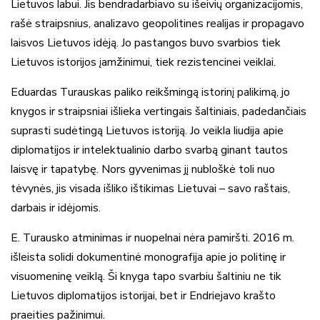
Lietuvos labui. Jis bendradarbiavo su išeivių organizacijomis,
rašė straipsnius, analizavo geopolitines realijas ir propagavo
laisvos Lietuvos idėją. Jo pastangos buvo svarbios tiek
Lietuvos istorijos įamžinimui, tiek rezistencinei veiklai.
Eduardas Turauskas paliko reikšmingą istorinį palikimą, jo
knygos ir straipsniai išlieka vertingais šaltiniais, padedančiais
suprasti sudėtingą Lietuvos istoriją. Jo veikla liudija apie
diplomatijos ir intelektualinio darbo svarbą ginant tautos
laisvę ir tapatybę. Nors gyvenimas jį nubloškė toli nuo
tėvynės, jis visada išliko ištikimas Lietuvai – savo raštais,
darbais ir idėjomis.
E. Turausko atminimas ir nuopelnai nėra pamiršti. 2016 m.
išleista solidi dokumentinė monografija apie jo politinę ir
visuomeninę veiklą. Ši knyga tapo svarbiu šaltiniu ne tik
Lietuvos diplomatijos istorijai, bet ir Endriejavo krašto
praeities pažinimui.