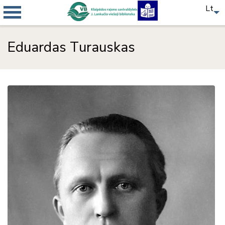
Lt
Eduardas Turauskas