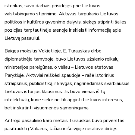
istorikas, savo darbais prisidėjęs prie Lietuvos
valstybingumo stiprinimo. Aktyvus tarpukario Lietuvos
politikos ir kultūros gyvenimo dalyvis, siekęs stiprinti šalies
pozicijas tarptautinėje arenoje ir skleisti informaciją apie
Lietuvą pasauliui.
Baigęs mokslus Vokietijoje, E. Turauskas dirbo
diplomatinėje tarnyboje, buvo Lietuvos užsienio reikalų
ministerijos pareigūnas, o vėliau – Lietuvos atstovas
Paryžiuje. Aktyviai reiškėsi spaudoje – rašė istorinius
straipsnius, publicistiką ir knygas, nagrinėdamas svarbiausius
Lietuvos istorijos klausimus. Jis buvo vienas iš tų
intelektualų, kurie siekė ne tik apginti Lietuvos interesus,
bet ir skatinti visuomenės sąmoningumą.
Antrojo pasaulinio karo metais Turauskas buvo priverstas
pasitraukti į Vakarus, tačiau ir išeivijoje nesiliovė dirbęs