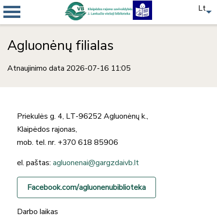
Lt
Agluonėnų filialas
Atnaujinimo data 2026-07-16 11:05
Priekulės g. 4, LT-96252 Agluonėnų k.,
Klaipėdos rajonas,
mob. tel. nr. +370 618 85906
el. paštas:
agluonenai@gargzdaivb.lt
Facebook.com/agluonenubiblioteka
Darbo laikas