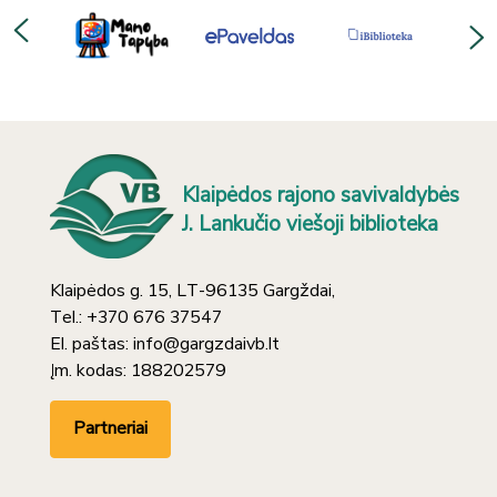
Klaipėdos rajono savivaldybės
J. Lankučio viešoji biblioteka
Klaipėdos g. 15, LT-96135 Gargždai,
Tel.: +370 676 37547
El. paštas: info@gargzdaivb.lt
Įm. kodas: 188202579
Partneriai